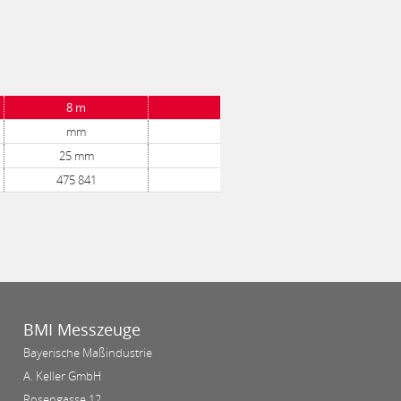
8 m
mm
25 mm
475 841
BMI Messzeuge
Bayerische Maßindustrie
A. Keller GmbH
Rosengasse 12