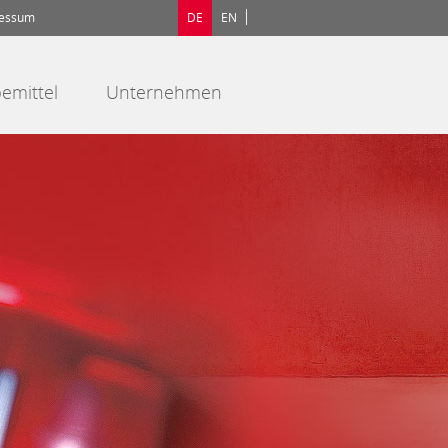
essum
DE
EN
emittel
Unternehmen