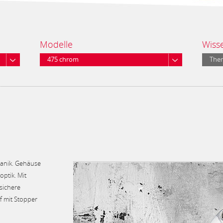
Modelle
Wiss
475 chrom
The
anik. Gehäuse
ptik. Mit
sichere
 mit Stopper