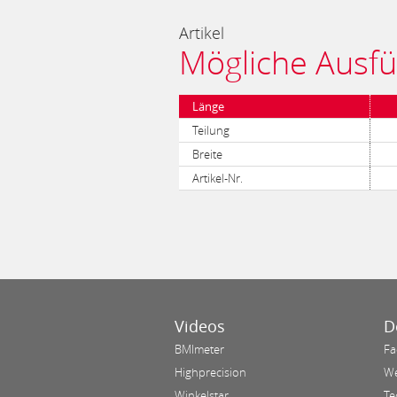
Artikel
Mögliche Ausf
Länge
Teilung
Breite
Artikel-Nr.
Videos
D
BMImeter
Fa
Highprecision
We
Winkelstar
Te