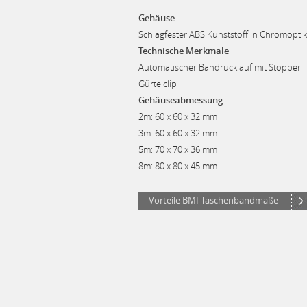
Gehäuse
Schlagfester ABS Kunststoff in Chromoptik
Technische Merkmale
Automatischer Bandrücklauf mit Stopper
Gürtelclip
Gehäuseabmessung
2m: 60 x 60 x 32 mm
3m: 60 x 60 x 32 mm
5m: 70 x 70 x 36 mm
8m: 80 x 80 x 45 mm
Vorteile BMI Taschenbandmaße