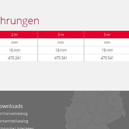
ührungen
2 m
3 m
5 m
mm
mm
mm
16 mm
16 mm
19 mm
475 241
475 341
475 541
ownloads
chhandelkatalog
rbemittelkatalog
chnische Unterlagen