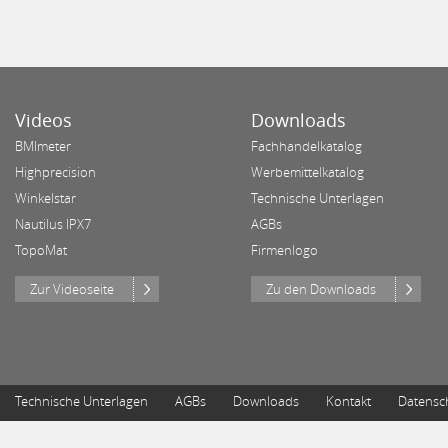
Videos
Downloads
BMImeter
Fachhandelkatalog
Highprecision
Werbemittelkatalog
Winkelstar
Technische Unterlagen
Nautilus IPX7
AGBs
TopoMat
Firmenlogo
Zur Videoseite
Zu den Downloads
Technische Unterlagen
AGBs
Downloads
Kontakt
Datensc