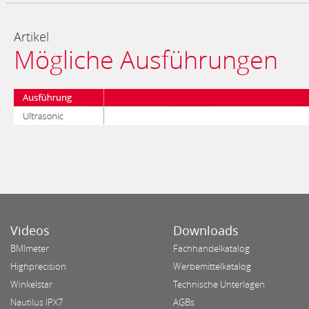
Artikel
Mögliche Ausführungen
Videos
Downloads
BMImeter
Fachhandelkatalog
Highprecision
Werbemittelkatalog
Winkelstar
Technische Unterlagen
Nautilus IPX7
AGBs